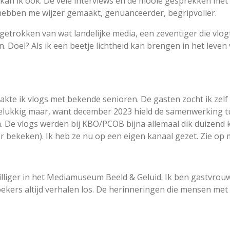
en kan ik ook. De vele interviews en de mooie gesprekken me
hebben me wijzer gemaakt, genuanceerder, begripvoller.
trokken van wat landelijke media, een zeventiger die vlogt, 
. Doel? Als ik een beetje lichtheid kan brengen in het leve
e ik vlogs met bekende senioren. De gasten zocht ik zelf u
 Gelukkig maar, want december 2023 hield de samenwerking
De vlogs werden bij KBO/PCOB bijna allemaal dik duizend k
er bekeken). Ik heb ze nu op een eigen kanaal gezet. Zie o
jwilliger in het Mediamuseum Beeld & Geluid. Ik ben gastvro
oekers altijd verhalen los. De herinneringen die mensen met