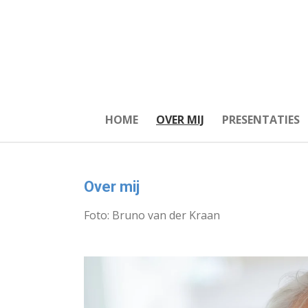
Ga
direct
naar
de
hoofdinhoud
HOME
OVER MIJ
PRESENTATIES
Over mij
Foto: Bruno van der Kraan