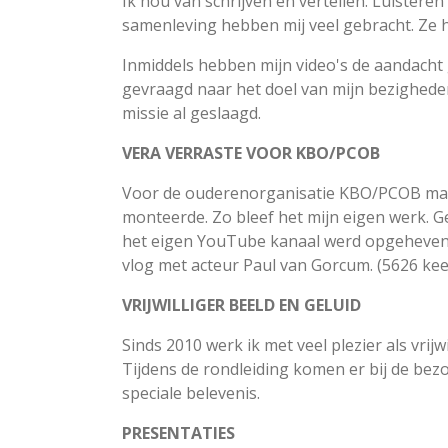
Ik hou van schrijven en vertellen. Luister
samenleving hebben mij veel gebracht. Ze 
Inmiddels hebben mijn video's de aandacht ge
gevraagd naar het doel van mijn bezigheden
missie al geslaagd.
VERA VERRASTE VOOR KBO/PCOB
Voor de ouderenorganisatie KBO/PCOB maakt
monteerde. Zo bleef het mijn eigen werk.
het eigen YouTube kanaal werd opgeheven. 
vlog met acteur Paul van Gorcum. (5626 ke
VRIJWILLIGER BEELD EN GELUID
Sinds 2010 werk ik met veel plezier als vri
Tijdens de rondleiding komen er bij de bez
speciale belevenis.
PRESENTATIES