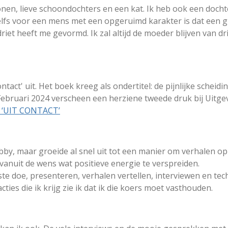
onen, lieve schoondochters en een kat. Ik heb ook een doch
Zelfs voor een mens met een opgeruimd karakter is dat een g
driet heeft me gevormd. Ik zal altijd de moeder blijven van 
act' uit. Het boek kreeg als ondertitel: de pijnlijke schei
Februari 2024 verscheen een herziene tweede druk bij Uitgeve
 ‘UIT CONTACT’
by, maar groeide al snel uit tot een manier om verhalen op
vanuit de wens wat positieve energie te verspreiden.
ste doe, presenteren, verhalen vertellen, interviewen en tec
ties die ik krijg zie ik dat ik die koers moet vasthouden.